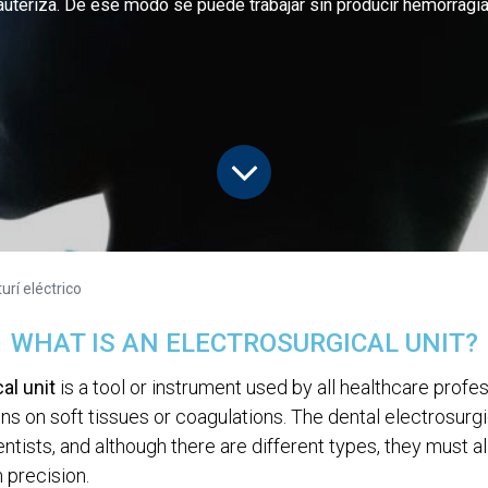
auteriza. De ese modo se puede trabajar sin producir hemorragia
turí eléctrico
WHAT IS AN ELECTROSURGICAL UNIT?
al unit
is a tool or instrument used by all healthcare prof
ns on soft tissues or coagulations. The dental electrosurgic
dentists, and although there are different types, they must al
precision.