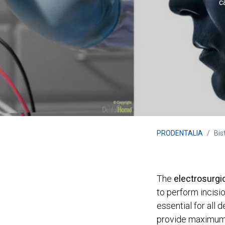
c
PRODENTALIA
Bis
The
electrosurgic
to perform incisio
essential for all 
provide maximum 