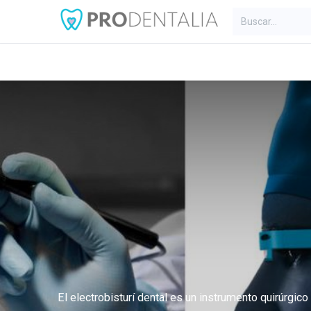
Inicio
Categorías
Blog
C
El electrobisturí dental es un instrumento quirúrgico