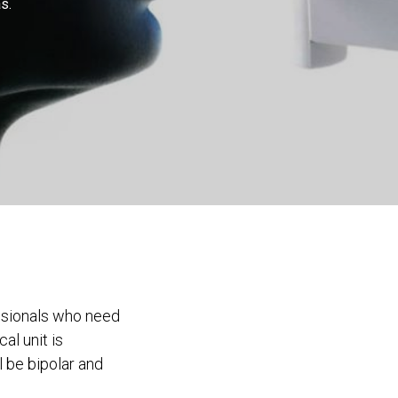
s.
essionals who need
al unit is
l be bipolar and