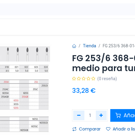
ontáctenos
OFERTAS
Tienda
FG 253/6 368-014
FG 253/6 368-
medio para tu
(0 reseña)
33,28
€
Añad
Comparar
Añadir a l