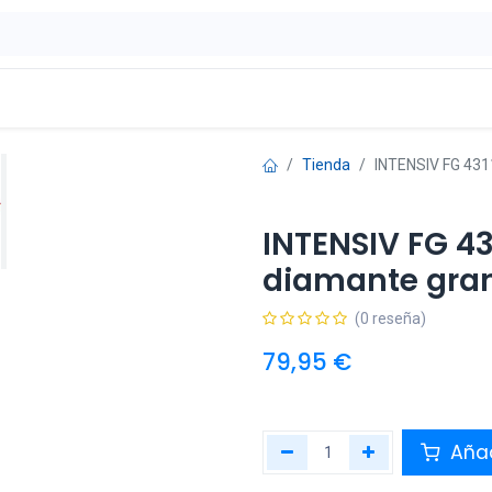
ontáctenos
OFERTAS
Tienda
INTENSIV FG 431
INTENSIV FG 43
diamante gran
(0 reseña)
79,95
€
Añad