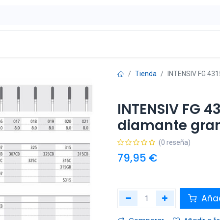
ontáctenos
OFERTAS
Tienda
INTENSIV FG 431
INTENSIV FG 43
diamante gran
(0 reseña)
79,95
€
Añad