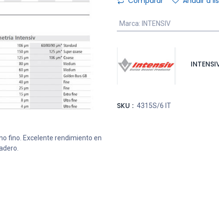
Comparar
Añadir a l
Marca
:
INTENSIV
INTENSI
SKU :
4315S/6 IT
o fino. Excelente rendimiento en
adero.