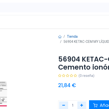
ontáctenos
OFERTAS
Tienda
56904 KETAC-CEM MY LÍQUIDO
56904 KETAC-
Cemento ionóm
(0 reseña)
21,84
€
Añad