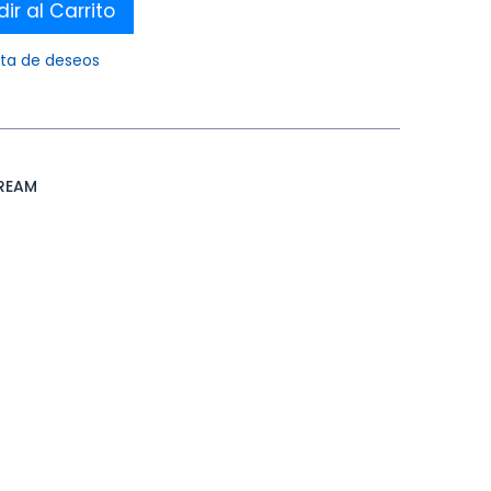
ir al Carrito
ista de deseos
REAM