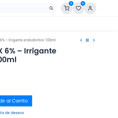
0
0
 – Irrigante endodóntico 100ml
6% – Irrigante
00ml
ir al Carrito
ista de deseos