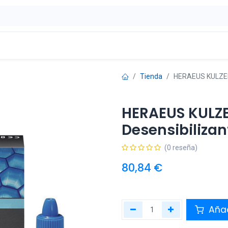
ontáctenos
OFERTAS
Tienda
HERAEUS KULZER 
HERAEUS KULZE
Desensibilizan
(0 reseña)
80,84
€
Añad