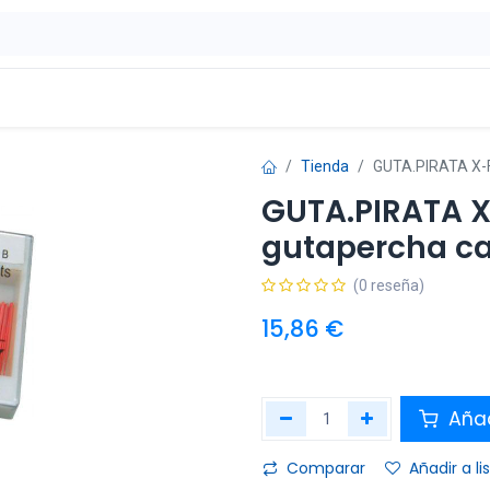
ontáctenos
OFERTAS
Tienda
GUTA.PIRATA X-F
GUTA.PIRATA X
gutapercha ca
(0 reseña)
15,86
€
Añad
Comparar
Añadir a l