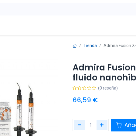
ontáctenos
OFERTAS
Tienda
Admira Fusion X-
Admira Fusion
fluido nanohí
(0 reseña)
66,59
€
Añad