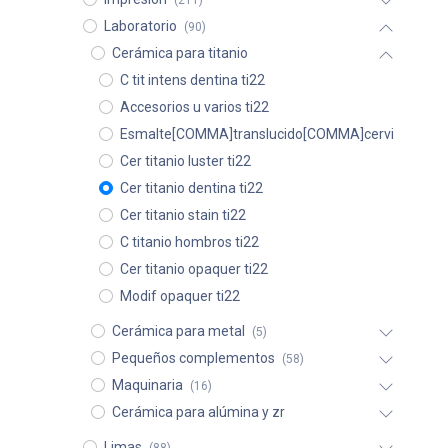
(211)
Laboratorio
(90)
Cerámica para titanio
C tit intens dentina ti22
Accesorios u varios ti22
Esmalte[COMMA]translucido[COMMA]cervi
Cer titanio luster ti22
Cer titanio dentina ti22
Cer titanio stain ti22
C titanio hombros ti22
Cer titanio opaquer ti22
Modif opaquer ti22
Cerámica para metal
(5)
Pequeños complementos
(58)
Maquinaria
(16)
Cerámica para alúmina y zr
Limas