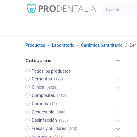
Inicio
Categorías
Blog
C
Productos
Laboratorio
Cerámica para titanio
Cer 
Categorías
Todos los productos
Cementos
(122)
Clinica
(4328)
Composites
(217)
Coronas
(10)
Desechable
(300)
Desinfección
(105)
Fresas y pulidores
(618)
Impresión