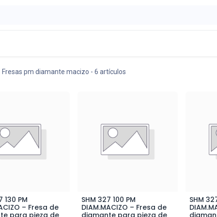
ontáctenos
OFERTAS
Fresas pm diamante macizo
- 6 artículos
7 130 PM
SHM 327 100 PM
SHM 32
ñadir al Carrito
Añadir al Carrito
A
ACIZO – Fresa de
DIAM.MACIZO – Fresa de
DIAM.MA
te para pieza de
diamante para pieza de
diamant