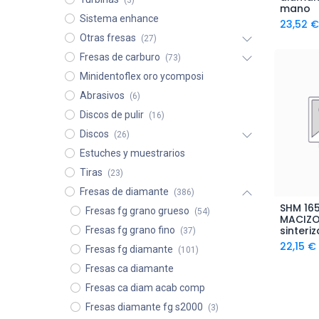
(3)
mano
Sistema enhance
23,52
€
Otras fresas
(27)
Fresas de carburo
(73)
Minidentoflex oro ycomposi
Abrasivos
(6)
Discos de pulir
(16)
Discos
(26)
Estuches y muestrarios
Tiras
(23)
Fresas de diamante
(386)
SHM 16
Fresas fg grano grueso
(54)
A
MACIZO
sinteri
Fresas fg grano fino
(37)
22,15
€
Fresas fg diamante
(101)
Fresas ca diamante
Fresas ca diam acab comp
Fresas diamante fg s2000
(3)