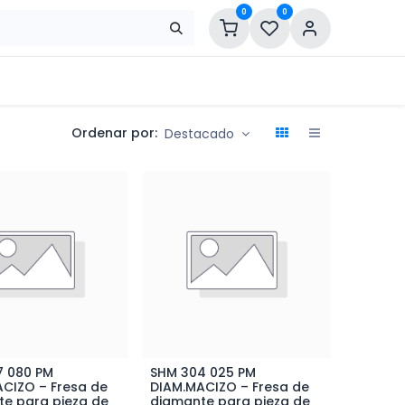
0
0
Ordenar por:
Destacado
7 080 PM
SHM 304 025 PM
ñadir al Carrito
Añadir al Carrito
CIZO – Fresa de
DIAM.MACIZO – Fresa de
e para pieza de
diamante para pieza de