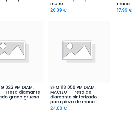
mano
mano
20,39
€
17,99
€
5G 023 PM DIAM.
SHM 113 050 PM DIAM.
ñadir al Carrito
Añadir al Carrito
 – Fresa diamante
MACIZO – Fresa de
zado grano grueso
diamante sinterizado
para pieza de mano
24,00
€