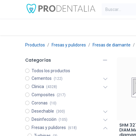
Inicio
Categorías
Blog
C
Productos
Fresas y pulidores
Fresas de diamante
Categorías
Todos los productos
Cementos
(122)
Clinica
(4328)
Composites
(217)
Coronas
(10)
Desechable
(300)
Desinfección
(105)
SHM 32
A
Fresas y pulidores
(618)
DIAM.M
diaman
Turbinas