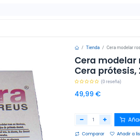
ontáctenos
OFERTAS
Tienda
Cera modelar ros
Cera modelar 
Cera prótesis,
(0 reseña)
49,99
€
Añad
Comparar
Añadir a l