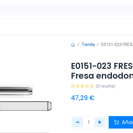
ontáctenos
OFERTAS
Tienda
E0151-023 FRESA
E0151-023 FRE
Fresa endodon
(0 reseña)
47,29
€
Añad