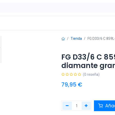
ontáctenos
OFERTAS
Tienda
FG D33/6 C 859L
FG D33/6 C 85
diamante gran
(0 reseña)
79,95
€
Añad