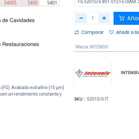
Añad
Comparar
Añadir a l
Marca
:
INTENSIV
INTENSI
 (FG). Acabado extrafino (15 μm)
cen un rendimiento constante y
SKU :
5201S/6 IT