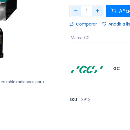
Añad
Comparar
Añadir a l
Marca
:
GC
GC
erizable radiopaco para
SKU :
3913