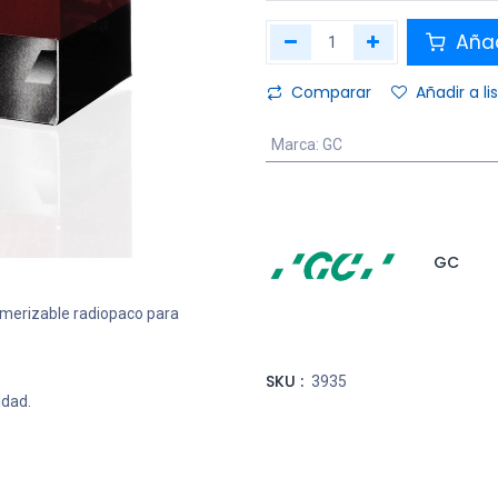
Añad
Comparar
Añadir a l
Marca
:
GC
GC
merizable radiopaco para
SKU :
3935
idad.