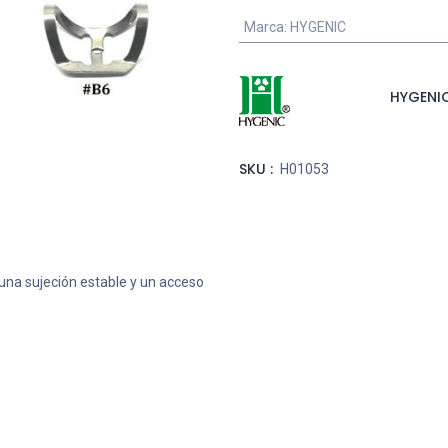
Marca
:
HYGENIC
HYGENI
SKU :
H01053
una sujeción estable y un acceso