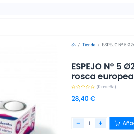
ontáctenos
OFERTAS
Tienda
ESPEJO Nº 5 Ø24
ESPEJO Nº 5 Ø
rosca europea
(0 reseña)
28,40
€
Añad