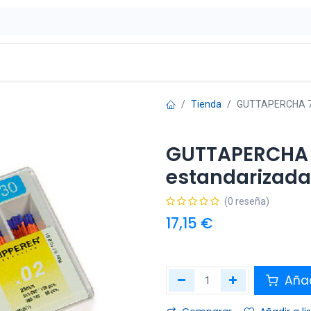
ontáctenos
OFERTAS
Tienda
GUTTAPERCHA 70 
GUTTAPERCHA 
estandarizadas
(0 reseña)
17,15
€
Añad