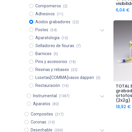
visibili
Compomeros
(2)
6,04
€
Adhesivos
(11)
Acidos grabadores
(22)
Postes
(54)
Aparatologia
(10)
Selladores de fisuras
(7)
Barnices
(5)
Pins y accesorios
(18)
Resinas y rebases
(32)
Losetas[COMMA]vasos dappen
(5)
Restauración
TOTAL 
(16)
A
grabad
ortofos
Instrumental
(1387)
(2x2g)
Aparatos
(82)
18,92
€
Composites
(217)
Coronas
(10)
Desechable
(300)