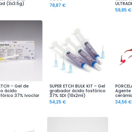
dad (3x3.5g)
ULTRAD
78,87
€
59,85
€
ETCH – Gel de
SUPER ETCH BULK KIT – Gel
PORCELA
ñadir al Carrito
Añadir al Carrito
A
o ácido
grabador ácido fosfórico
Agente
fórico 37% Ivoclar
37% SDI (10x2ml)
cerámic
54,25
€
34,56
€