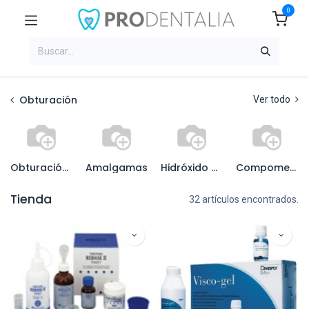
0
Obturación
Ver todo
Obturación provisional
Amalgamas
Hidróxido de Calcio y Fondo de cavidad
Compomeros
Tienda
32 artículos encontrados.