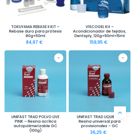
TOKUYAMA REBASE II KIT –
VISCOGEL Kit –
Rebase duro para prótesis
Acondicionador de tejidos,
80g+50ml
Dentsply, 120g+90ml+15ml
84,97
€
159,95
€
UNIFAST TRAD POLVO LIVE
UNIFAST TRAD LIQUIDO –
PINK – Resina acrílica
Resina universal para
autopolimerizable GC
provisionales – GC
(100g)
36,25
€