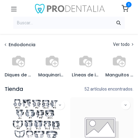
0
Endodoncia
Ver todo
Diques de goma
Maquinaria endodoncia
Líneas de irrigación
Manguitos de ajuste
Tienda
52 artículos encontrados.