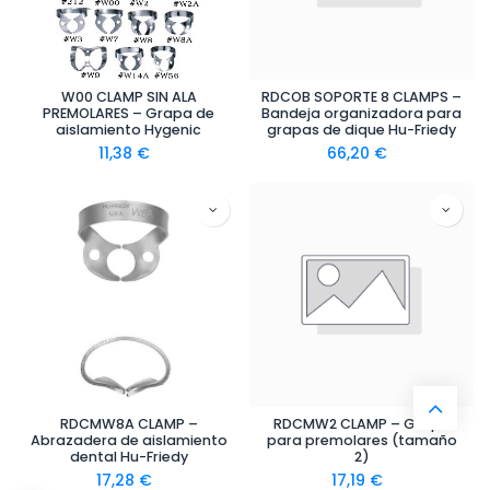
W00 CLAMP SIN ALA
RDCOB SOPORTE 8 CLAMPS –
PREMOLARES – Grapa de
Bandeja organizadora para
aislamiento Hygenic
grapas de dique Hu-Friedy
11,38
€
66,20
€
RDCMW8A CLAMP –
RDCMW2 CLAMP – Grapa
Abrazadera de aislamiento
para premolares (tamaño
dental Hu-Friedy
2)
17,28
€
17,19
€