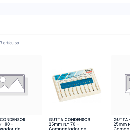
ontáctenos
OFERTAS
7 artículos
 CONDENSOR
GUTTA CONDENSOR
GUTTA
ñadir al Carrito
Añadir al Carrito
A
º 80 –
25mm N.º 70 –
25mm N.
sador de
Compactador de
Compac