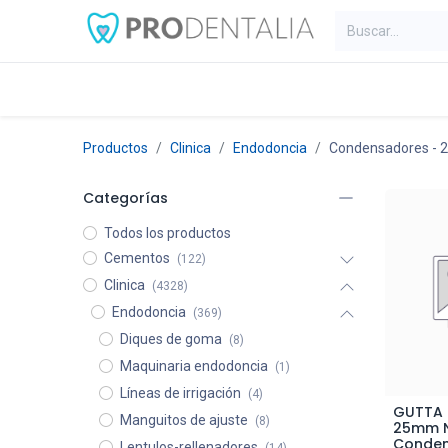
Inicio
Categorías
Blog
C
Productos
Clinica
Endodoncia
Condensadores
- 2
Categorías
Todos los productos
Cementos
(122)
Clinica
(4328)
Endodoncia
(369)
Diques de goma
(8)
Maquinaria endodoncia
(1)
Líneas de irrigación
(4)
GUTTA
A
Manguitos de ajuste
(8)
25mm N
Conden
Lentulos-rellenadores