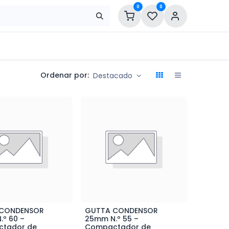
0
0
Ordenar por:
Destacado
 CONDENSOR
GUTTA CONDENSOR
ñadir al Carrito
Añadir al Carrito
º 60 –
25mm N.º 55 –
tador de
Compactador de