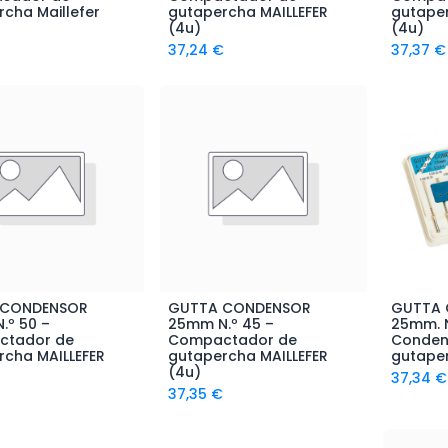
cha Maillefer
gutapercha MAILLEFER
gutaper
(4u)
(4u)
37,24
€
37,37
€
 CONDENSOR
GUTTA CONDENSOR
GUTTA
ñadir al Carrito
Añadir al Carrito
A
.º 50 –
25mm N.º 45 –
25mm. N
ctador de
Compactador de
Conden
rcha MAILLEFER
gutapercha MAILLEFER
gutaper
(4u)
37,34
€
37,35
€