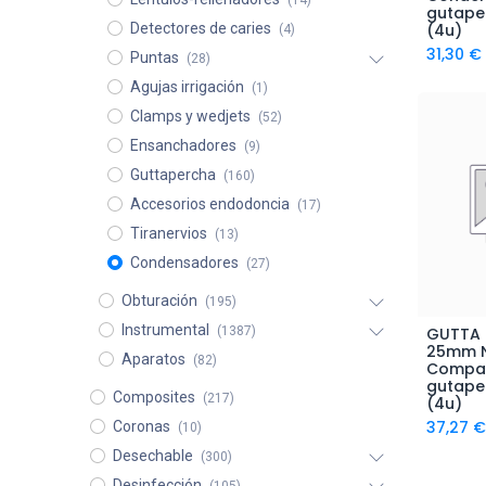
(14)
gutaper
Detectores de caries
(4u)
(4)
31,30
€
Puntas
(28)
Agujas irrigación
(1)
Clamps y wedjets
(52)
Ensanchadores
(9)
Guttapercha
(160)
Accesorios endodoncia
(17)
Tiranervios
(13)
Condensadores
(27)
Obturación
(195)
Instrumental
(1387)
GUTTA
A
25mm N
Aparatos
(82)
Compa
gutape
Composites
(217)
(4u)
37,27
€
Coronas
(10)
Desechable
(300)
Desinfección