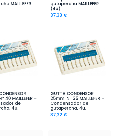
cha MAILLEFER
gutapercha MAILLEFER
(4u)
37,33
€
 CONDENSOR
GUTTA CONDENSOR
ñadir al Carrito
Añadir al Carrito
º 40 MAILLEFER –
25mm. Nº 35 MAILLEFER –
sador de
Condensador de
cha, 4u.
gutapercha, 4u.
37,32
€