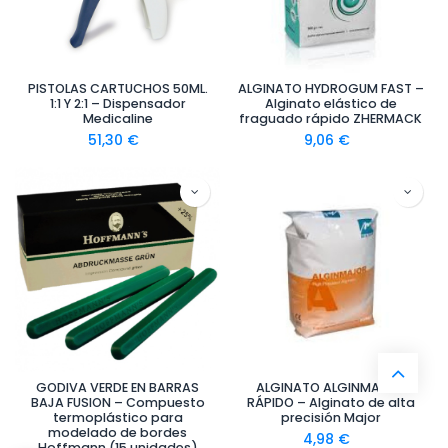
PISTOLAS CARTUCHOS 50ML.
ALGINATO HYDROGUM FAST –
1:1 Y 2:1 – Dispensador
Alginato elástico de
Medicaline
fraguado rápido ZHERMACK
51,30
€
9,06
€
GODIVA VERDE EN BARRAS
ALGINATO ALGINMAJOR
BAJA FUSION – Compuesto
RÁPIDO – Alginato de alta
termoplástico para
precisión Major
modelado de bordes
4,98
€
Hoffmann (15 unidades)