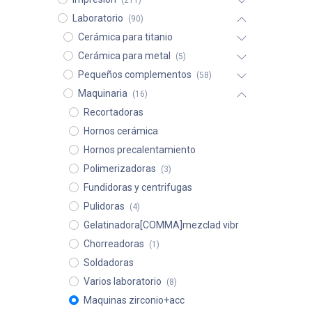
(211)
Laboratorio
(90)
Cerámica para titanio
Cerámica para metal
(5)
Pequeños complementos
(58)
Maquinaria
(16)
Recortadoras
Hornos cerámica
Hornos precalentamiento
Polimerizadoras
(3)
Fundidoras y centrifugas
Pulidoras
(4)
Gelatinadora[COMMA]mezclad vibr
Chorreadoras
(1)
Soldadoras
Varios laboratorio
(8)
Maquinas zirconio+acc