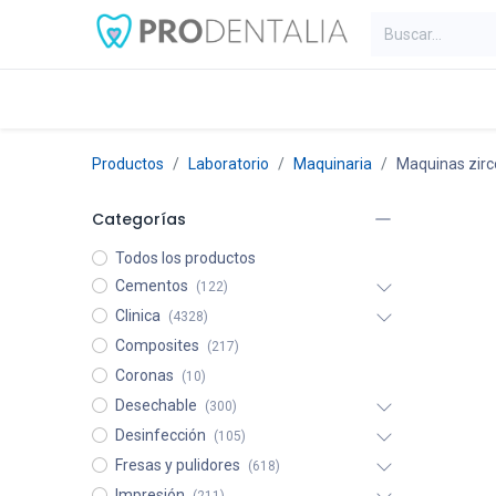
Inicio
Categorías
Blog
C
Productos
Laboratorio
Maquinaria
Maquinas zirc
Categorías
Todos los productos
Cementos
(122)
Clinica
(4328)
Composites
(217)
Coronas
(10)
Desechable
(300)
Desinfección
(105)
Fresas y pulidores
(618)
Impresión