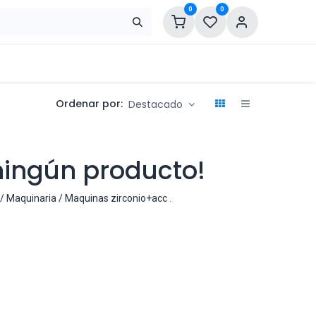
0
0
Ordenar por:
Destacado
ningún producto!
 / Maquinaria / Maquinas zirconio+acc
.