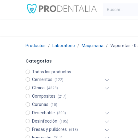
Inicio
Categorías
Blog
C
Productos
Laboratorio
Maquinaria
Vaporetas
- 0 
Categorías
Todos los productos
Cementos
(122)
Clinica
(4328)
Composites
(217)
Coronas
(10)
Desechable
(300)
Desinfección
(105)
Fresas y pulidores
(618)
Impresión