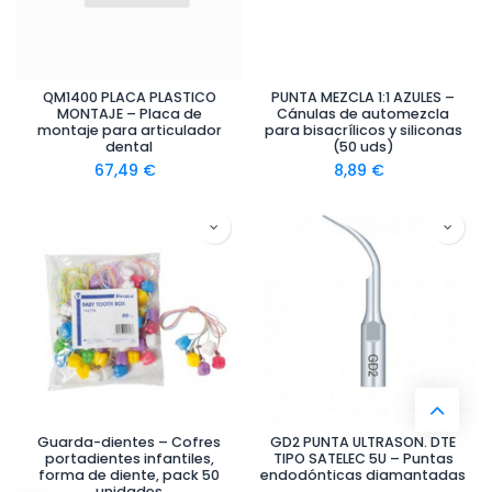
QM1400 PLACA PLASTICO
PUNTA MEZCLA 1:1 AZULES –
MONTAJE – Placa de
Cánulas de automezcla
montaje para articulador
para bisacrílicos y siliconas
dental
(50 uds)
67,49
€
8,89
€
Guarda-dientes – Cofres
GD2 PUNTA ULTRASON. DTE
portadientes infantiles,
TIPO SATELEC 5U – Puntas
forma de diente, pack 50
endodónticas diamantadas
unidades