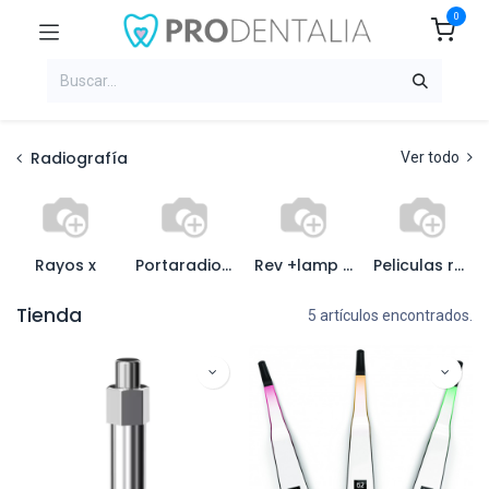
0
Radiografía
Ver todo
Rayos x
Portaradiografia y colgad
Rev +lamp inatinica+chas
Peliculas radiograficas
Tienda
5 artículos encontrados.