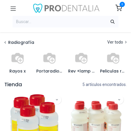
0
Radiografía
Ver todo
Rayos x
Portaradiografia y colgad
Rev +lamp inatinica+chas
Peliculas radiograficas
Tienda
5 artículos encontrados.